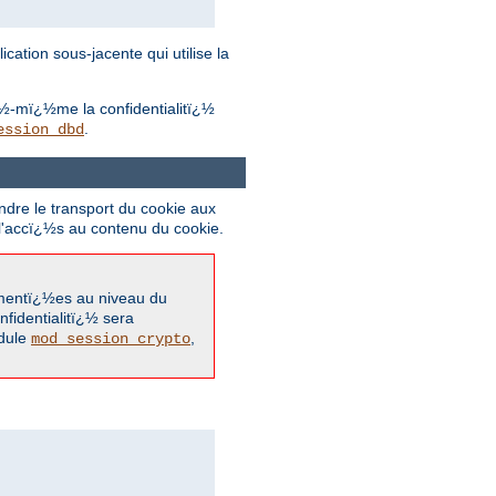
ation sous-jacente qui utilise la
¿½-mï¿½me la confidentialitï¿½
.
ession_dbd
ndre le transport du cookie aux
 l'accï¿½s au contenu du cookie.
½mentï¿½es au niveau du
nfidentialitï¿½ sera
odule
,
mod_session_crypto