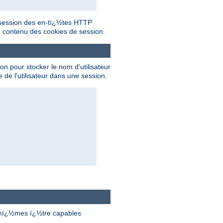
e session des en-tï¿½tes HTTP
 contenu des cookies de session.
on pour stocker le nom d'utilisateur
e l'utilisateur dans une session.
es-mï¿½mes ï¿½tre capables