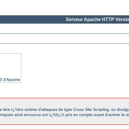
Serveur Apache HTTP Versio
.3 d'Apache
titre ï¿½tre victime d'attaques de type Cross Site Scripting, ou divul
 risques ainsi encourus ont ï¿½tï¿½ pris en compte avant d'activer le s