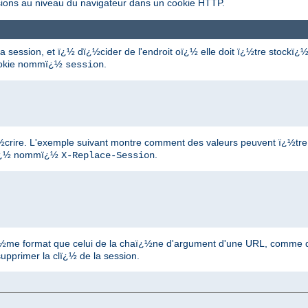
sions au niveau du navigateur dans un cookie HTTP.
a session, et ï¿½ dï¿½cider de l'endroit oï¿½ elle doit ï¿½tre stockï¿½
cookie nommï¿½
.
session
d'y ï¿½crire. L'exemple suivant montre comment des valeurs peuvent ï¿½t
inï¿½ nommï¿½
.
X-Replace-Session
mï¿½me format que celui de la chaï¿½ne d'argument d'une URL, comme 
upprimer la clï¿½ de la session.