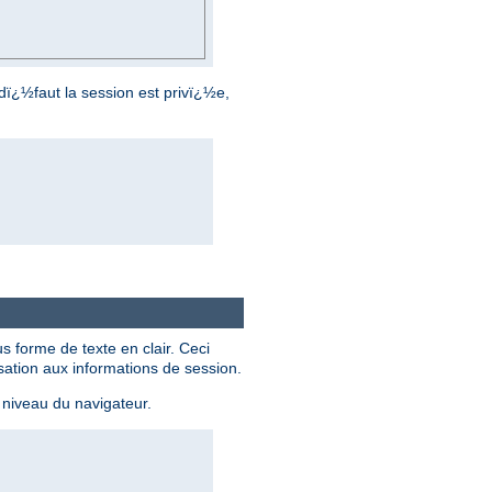
dï¿½faut la session est privï¿½e,
s forme de texte en clair. Ceci
isation aux informations de session.
niveau du navigateur.