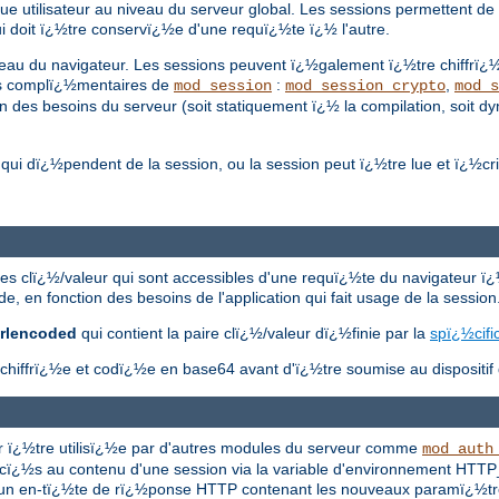
ue utilisateur au niveau du serveur global. Les sessions permettent de 
 qui doit ï¿½tre conservï¿½e d'une requï¿½te ï¿½ l'autre.
veau du navigateur. Les sessions peuvent ï¿½galement ï¿½tre chiffrï¿
les complï¿½mentaires de
:
,
mod_session
mod_session_crypto
mod_s
 des besoins du serveur (soit statiquement ï¿½ la compilation, soit dy
ui dï¿½pendent de la session, ou la session peut ï¿½tre lue et ï¿½cri
res clï¿½/valeur qui sont accessibles d'une requï¿½te du navigateur ï¿
, en fonction des besoins de l'application qui fait usage de la session
urlencoded
qui contient la paire clï¿½/valeur dï¿½finie par la
spï¿½cif
re chiffrï¿½e et codï¿½e en base64 avant d'ï¿½tre soumise au dispositif
ur ï¿½tre utilisï¿½e par d'autres modules du serveur comme
mod_auth
cï¿½s au contenu d'une session via la variable d'environnement HTTP
nt un en-tï¿½te de rï¿½ponse HTTP contenant les nouveaux paramï¿½tr