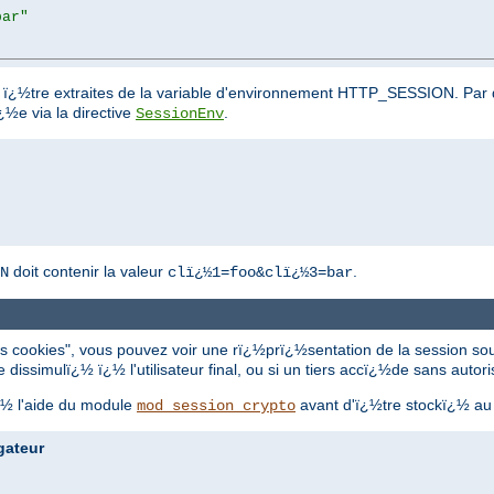
bar"
nt ï¿½tre extraites de la variable d'environnement HTTP_SESSION. Par 
¿½e via la directive
.
SessionEnv
doit contenir la valeur
.
N
clï¿½1=foo&clï¿½3=bar
 les cookies", vous pouvez voir une rï¿½prï¿½sentation de la session sou
dissimulï¿½ ï¿½ l'utilisateur final, ou si un tiers accï¿½de sans autor
ï¿½ l'aide du module
avant d'ï¿½tre stockï¿½ au 
mod_session_crypto
gateur