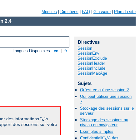
Modules
|
Directives
|
FAQ
|
Glossaire
|
Plan du site
n 2.4
Directives
Session
Langues Disponibles:
en
|
fr
SessionEnv
SessionExclude
SessionHeader
SessionInclude
SessionMaxAge
Sujets
Qu'est-ce qu'une session ?
Qui peut utiliser une session
?
Stockage des sessions sur le
serveur
guer des informations ï¿½
Stockage des sessions au
upport des sessions sur votre
niveau du navigateur
Exemples simples
Confidentialitï¿½ des