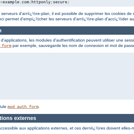
n
=
example
.
com
;
httponly
;
secure
;
 serveurs d'arriï¿½re-plan, il est possible de supprimer les cookies d
eci permet d'empï¿½cher les serveurs d'arriï¿½re-plan d'accï¿½der au
n
'applications, les modules d'authentification peuvent utiliser une sessi
par exemple, sauvegarde les nom de connexion et mot de passe d
_form
dule
.
mod_auth_form
tions externes
e accessible aux applications externes, et ces derniï¿½res doivent ell