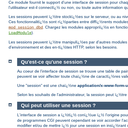
Ce module fournit le support d'une interface de session pour chaq
l'utilisateur est-il connectï¿½ ou non, ou toute autre information
Les sessions peuvent ï¿½tre stockï¿½es sur le serveur, ou au ni
Ces fonctionnalitï¿½s sont rï¿½parties entre diffï¿½rents modu
. Chargez les modules appropriï¿½s en fonction
mod_session_dbd
).
LoadModule
Les sessions peuvent ï¿½tre manipulï¿½es par d'autres modules q
d'environnement et des en-tï¿½tes HTTP, selon les besoins.
Qu'est-ce qu'une session ?
Au coeur de l'interface de session se trouve une table de pai
peuvent se voir affecter toute chaï¿½ne de caractï¿½res valide
Une "session" est une chaï¿½ne
application/x-www-form-
Selon les souhaits de l'administrateur, la session peut ï¿½t
Qui peut utiliser une session ?
L'interface de session a ï¿½tï¿½ conï¿½ue ï¿½ l'origine po
de programmes CGI peuvent cependant se voir accorder l'ac
modifier et/ou de mettre ï¿½ jour une session en insï¿½ra