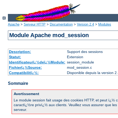
Apache
>
Serveur HTTP
>
Documentation
>
Version 2.4
>
Modules
Module Apache mod_session
Description:
Support des sessions
Statut:
Extension
Identificateurï¿½deï¿½Module:
session_module
Fichierï¿½Source:
mod_session.c
Compatibilitï¿½:
Disponible depuis la version 2
Sommaire
Avertissement
Le module session fait usage des cookies HTTP, et peut ï¿½ ce 
caractï¿½re privï¿½ aux clients. Veuillez vous assurer que les
serveur.