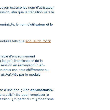
ouvoir extraire les nom d'utilisateur
ion, afin que la transition vers le
rminï¿½, le nom d'utilisateur et le
 modules tels que
mod_auth_form
ariable d'environnement
 les prï¿½conisations de la
a session en renvoyant un en-
es deux cas, tout chiffrement ou
nt gï¿½rï¿½s par le module
orme d'une chaï¿½ne
application/x-
era utilisï¿½e pour remplacer la
 session ï¿½ partir du mï¿½canisme