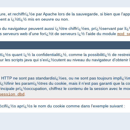
, et rechiffrï¿½e par Apache lors de la sauvegarde, si bien que l'applic
ement a ï¿½tï¿½ mis en oeuvre ou non.
u du navigateur peuvent aussi ï¿½tre chiffrï¿½es, prï¿½servant par lï
es serveurs web d'une forï¿½t de serveurs ï¿½ l'aide du module
mod_s
¿½s quant ï¿½ la confidentialitï¿½, comme la possibilitï¿½ de restrei
r les scripts java qui s'exï¿½cutent au niveau du navigateur d'obtenir
kie HTTP ne sont pas standardisï¿½es, ou ne sont pas toujours implï¿
½finir les paramï¿½tres du cookie, mais il n'est pas garanti que la co
principale prï¿½occupation, chiffrez le contenu de la session avec le m
.
session_dbd
cifiï¿½s aprï¿½s le nom du cookie comme dans l'exemple suivant :