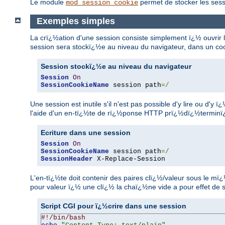
Le module
permet de stocker les ses
mod_session_cookie
Exemples simples
La crï¿½ation d'une session consiste simplement ï¿½ ouvrir l
session sera stockï¿½e au niveau du navigateur, dans un 
Session stockï¿½e au niveau du navigateur
Session
On
SessionCookieName
 session path
=/
Une session est inutile s'il n'est pas possible d'y lire ou 
l'aide d'un en-tï¿½te de rï¿½ponse HTTP prï¿½dï¿½term
Ecriture dans une session
Session
On
SessionCookieName
 session path
=/
SessionHeader
 X-Replace-Session
L'en-tï¿½te doit contenir des paires clï¿½/valeur sous le 
pour valeur ï¿½ une clï¿½ la chaï¿½ne vide a pour effet de s
Script CGI pour ï¿½crire dans une session
#!/bin/bash