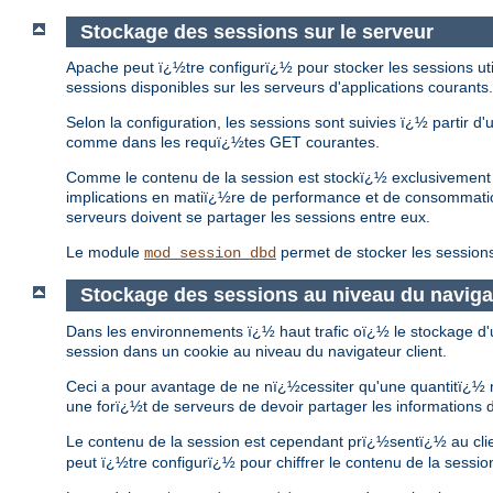
Stockage des sessions sur le serveur
Apache peut ï¿½tre configurï¿½ pour stocker les sessions util
sessions disponibles sur les serveurs d'applications courants.
Selon la configuration, les sessions sont suivies ï¿½ partir 
comme dans les requï¿½tes GET courantes.
Comme le contenu de la session est stockï¿½ exclusivement su
implications en matiï¿½re de performance et de consommati
serveurs doivent se partager les sessions entre eux.
Le module
permet de stocker les session
mod_session_dbd
Stockage des sessions au niveau du naviga
Dans les environnements ï¿½ haut trafic oï¿½ le stockage d'
session dans un cookie au niveau du navigateur client.
Ceci a pour avantage de ne nï¿½cessiter qu'une quantitï¿½ m
une forï¿½t de serveurs de devoir partager les informations 
Le contenu de la session est cependant prï¿½sentï¿½ au cli
peut ï¿½tre configurï¿½ pour chiffrer le contenu de la session