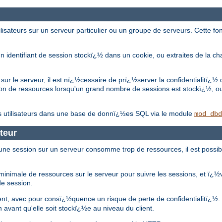
isateurs sur un serveur particulier ou un groupe de serveurs. Cette fon
d'un identifiant de session stockï¿½ dans un cookie, ou extraites de la
r le serveur, il est nï¿½cessaire de prï¿½server la confidentialitï¿½
on de ressources lorsqu'un grand nombre de sessions est stockï¿½, o
s utilisateurs dans une base de donnï¿½es SQL via le module
mod_dbd
teur
une session sur un serveur consomme trop de ressources, il est possibl
inimale de ressources sur le serveur pour suivre les sessions, et ï¿½v
de session.
ent, avec pour consï¿½quence un risque de perte de confidentialitï¿½
 avant qu'elle soit stockï¿½e au niveau du client.