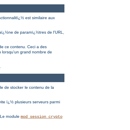
ctionnalitï¿½ est similaire aux
 chaï¿½ne de paramï¿½tres de l'URL,
 de ce contenu. Ceci a des
u lorsqu'un grand nombre de
.
e de stocker le contenu de la
ite ï¿½ plusieurs serveurs parmi
. Le module
mod_session_crypto