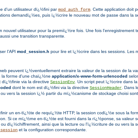
e d'un utilisateur dï¿½fini par
. Cette application doit p
mod_auth_form
cations demandï¿½es, puis ï¿½crire le nouveau mot de passe dans la sess
nouvel utilisateur pour la premiï¿½re fois. Une fois l'enregistrement te
aussi une transition transparente.
ser l'API
mod_session.h
pour lire et ï¿½crire dans les sessions. Les
web peuvent ï¿½ventuellement extraire la valeur de la session de la v
s la forme d'une chaï¿½ne
application/x-www-form-urlencoded
selon
 dï¿½finie via la directive
. Un script peut ï¿½crire dans l
SessionEnv
coded
dont le nom est dï¿½fini via la directive
. Dans l
SessionHeader
 de ou vers la session ï¿½ partir du mï¿½canisme de stockage choisi so
½finir un en-tï¿½te de requï¿½te HTTP, la session codï¿½e sous la f
tion. Si ce mï¿½me en-tï¿½te est fourni dans la rï¿½ponse, sa valeur s
 dï¿½chiffrement, ainsi que la lecture ou l'ï¿½criture de ou vers la
et la configuration correspondante.
_session