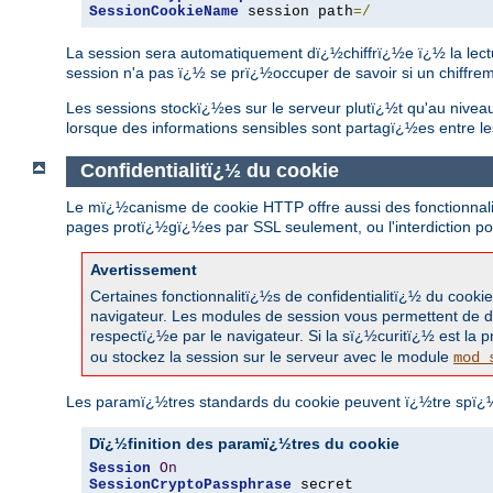
SessionCookieName
 session path
=/
La session sera automatiquement dï¿½chiffrï¿½e ï¿½ la lecture
session n'a pas ï¿½ se prï¿½occuper de savoir si un chiffr
Les sessions stockï¿½es sur le serveur plutï¿½t qu'au nivea
lorsque des informations sensibles sont partagï¿½es entre l
Confidentialitï¿½ du cookie
Le mï¿½canisme de cookie HTTP offre aussi des fonctionnalitï
pages protï¿½gï¿½es par SSL seulement, ou l'interdiction pou
Avertissement
Certaines fonctionnalitï¿½s de confidentialitï¿½ du coo
navigateur. Les modules de session vous permettent de dï¿
respectï¿½e par le navigateur. Si la sï¿½curitï¿½ est la 
ou stockez la session sur le serveur avec le module
mod_
Les paramï¿½tres standards du cookie peuvent ï¿½tre spï¿½
Dï¿½finition des paramï¿½tres du cookie
Session
On
SessionCryptoPassphrase