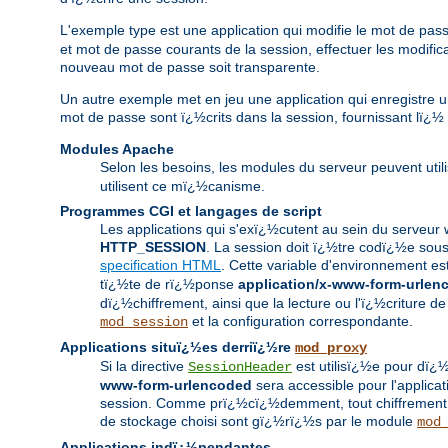
L'exemple type est une application qui modifie le mot de pass
et mot de passe courants de la session, effectuer les modifi
nouveau mot de passe soit transparente.
Un autre exemple met en jeu une application qui enregistre un 
mot de passe sont ï¿½crits dans la session, fournissant lï¿½ 
Modules Apache
Selon les besoins, les modules du serveur peuvent utili
utilisent ce mï¿½canisme.
Programmes CGI et langages de script
Les applications qui s'exï¿½cutent au sein du serveur 
HTTP_SESSION
. La session doit ï¿½tre codï¿½e sou
specification HTML
. Cette variable d'environnement est
tï¿½te de rï¿½ponse
application/x-www-form-urlen
dï¿½chiffrement, ainsi que la lecture ou l'ï¿½criture
et la configuration correspondante.
mod_session
Applications situï¿½es derriï¿½re
mod_proxy
Si la directive
est utilisï¿½e pour dï¿
SessionHeader
www-form-urlencoded
sera accessible pour l'applica
session. Comme prï¿½cï¿½demment, tout chiffrement ou
de stockage choisi sont gï¿½rï¿½s par le module
mod
Applications indï¿½pendantes