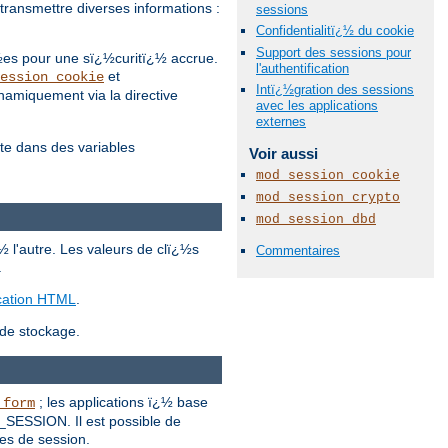
transmettre diverses informations :
sessions
Confidentialitï¿½ du cookie
Support des sessions pour
½es pour une sï¿½curitï¿½ accrue.
l'authentification
et
ession_cookie
Intï¿½gration des sessions
namiquement via la directive
avec les applications
externes
te dans des variables
Voir aussi
mod_session_cookie
mod_session_crypto
mod_session_dbd
½ l'autre. Les valeurs de clï¿½s
Commentaires
.
ication HTML
.
 de stockage.
; les applications ï¿½ base
_form
_SESSION. Il est possible de
es de session.