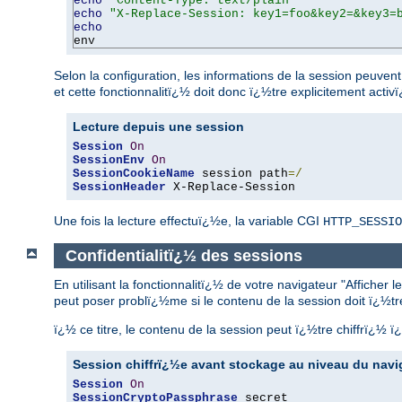
echo
"Content-Type: text/plain"
echo
"X-Replace-Session: key1=foo&key2=&key3=
echo
env
Selon la configuration, les informations de la session peuve
et cette fonctionnalitï¿½ doit donc ï¿½tre explicitement activï
Lecture depuis une session
Session
On
SessionEnv
On
SessionCookieName
 session path
=/
SessionHeader
 X-Replace-Session
Une fois la lecture effectuï¿½e, la variable CGI
HTTP_SESSIO
Confidentialitï¿½ des sessions
En utilisant la fonctionnalitï¿½ de votre navigateur "Afficher
peut poser problï¿½me si le contenu de la session doit ï¿½tre 
ï¿½ ce titre, le contenu de la session peut ï¿½tre chiffrï¿½ 
Session chiffrï¿½e avant stockage au niveau du navi
Session
On
SessionCryptoPassphrase