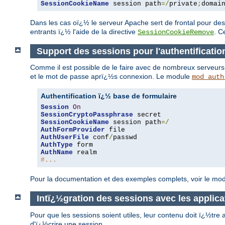
SessionCookieName
 session path
=/
private
;
domai
Dans les cas oï¿½ le serveur Apache sert de frontal pour des
entrants ï¿½ l'aide de la directive
. C
SessionCookieRemove
Support des sessions pour l'authentificatio
Comme il est possible de le faire avec de nombreux serveurs d
et le mot de passe aprï¿½s connexion. Le module
mod_auth
Authentification ï¿½ base de formulaire
Session
On
SessionCryptoPassphrase
SessionCookieName
 session path
=/
AuthFormProvider
AuthUserFile
 conf
/
AuthType
AuthName
#...
Pour la documentation et des exemples complets, voir le mo
Intï¿½gration des sessions avec les applica
Pour que les sessions soient utiles, leur contenu doit ï¿½tr
d'ï¿½crire une session.