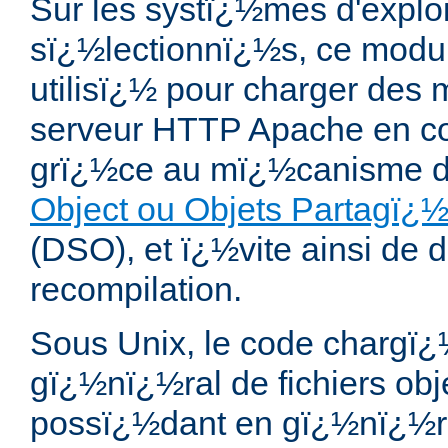
Sur les systï¿½mes d'exploi
sï¿½lectionnï¿½s, ce modul
utilisï¿½ pour charger des 
serveur HTTP Apache en co
grï¿½ce au mï¿½canisme 
Object ou Objets Partagï
(DSO), et ï¿½vite ainsi de d
recompilation.
Sous Unix, le code chargï¿
gï¿½nï¿½ral de fichiers obj
possï¿½dant en gï¿½nï¿½ra