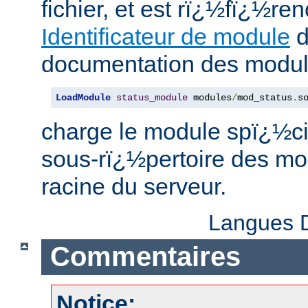
fichier, et est rï¿½fï¿½
Identificateur de module
d
documentation des modul
LoadModule
status_module
 modules
/
mod_status
.
s
charge le module spï¿½ci
sous-rï¿½pertoire des mo
racine du serveur.
Langues D
Commentaires
Notice: