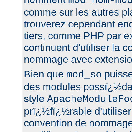
mod_nom-mo
comme sur les autres pl
trouverez cependant en
tiers, comme PHP par e
continuent d'utiliser la 
nommage avec extensi
Bien que
puisse
mod_so
des modules possï¿½da
style
ApacheModuleFo
prï¿½fï¿½rable d'utiliser
convention de nommage 