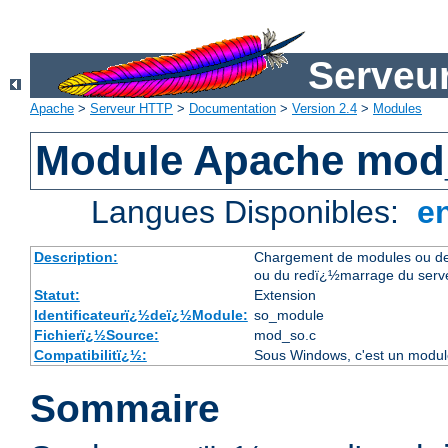
Serveu
Apache
>
Serveur HTTP
>
Documentation
>
Version 2.4
>
Modules
Module Apache mod
Langues Disponibles:
e
Description:
Chargement de modules ou de
ou du redï¿½marrage du serv
Statut:
Extension
Identificateurï¿½deï¿½Module:
so_module
Fichierï¿½Source:
mod_so.c
Compatibilitï¿½:
Sous Windows, c'est un module
Sommaire