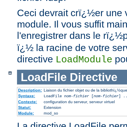
Ceci devrait crï¿½er une 
module. Il vous suffit mai
l'enregistrer dans le rï¿½
ï¿½ la racine de votre serve
directive
pou
LoadModule
LoadFile
Directive
Description:
Liaison du fichier objet ou de la bibliothï¿½qu
Syntaxe:
LoadFile
nom-fichier
[
nom-fichier
] .
Contexte:
configuration du serveur, serveur virtuel
Statut:
Extension
Module:
mod_so
La directive LoadFile perme