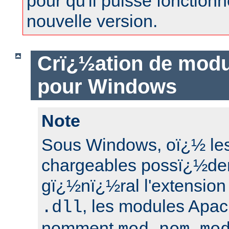
pour qu'il puisse fonctionn
nouvelle version.
Crï¿½ation de modu
pour Windows
Note
Sous Windows, oï¿½ le
chargeables possï¿½de
gï¿½nï¿½ral l'extension
, les modules Apac
.dll
nomment