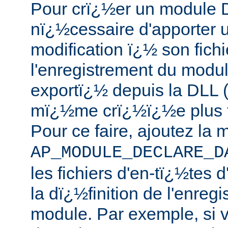
Pour crï¿½er un module DL
nï¿½cessaire d'apporter 
modification ï¿½ son fichi
l'enregistrement du modul
exportï¿½ depuis la DLL (
mï¿½me crï¿½ï¿½e plus tar
Pour ce faire, ajoutez la 
AP_MODULE_DECLARE_D
les fichiers d'en-tï¿½tes 
la dï¿½finition de l'enreg
module. Par exemple, si 