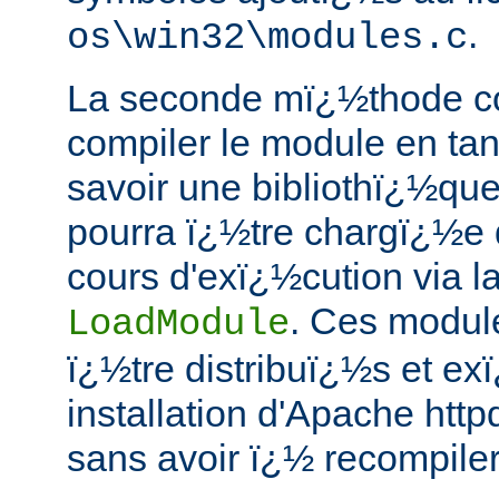
.
os\win32\modules.c
La seconde mï¿½thode c
compiler le module en ta
savoir une bibliothï¿½qu
pourra ï¿½tre chargï¿½e 
cours d'exï¿½cution via la
. Ces modul
LoadModule
ï¿½tre distribuï¿½s et ex
installation d'Apache htt
sans avoir ï¿½ recompiler