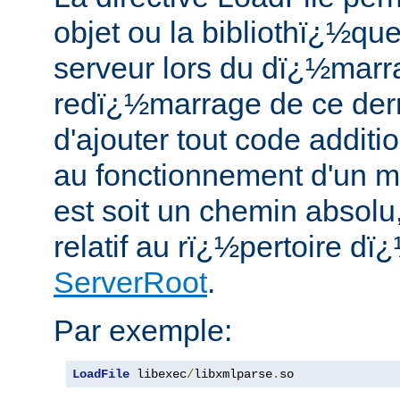
objet ou la bibliothï¿½qu
serveur lors du dï¿½marr
redï¿½marrage de ce dern
d'ajouter tout code addit
au fonctionnement d'un 
est soit un chemin absolu
relatif au rï¿½pertoire dï¿
ServerRoot
.
Par exemple:
LoadFile
 libexec
/
libxmlparse
.
so