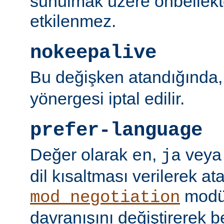
sunulmak üzere önbellekt
etkilenmez.
nokeepalive
Bu değişken atandığında
yönergesi iptal edilir.
prefer-language
Değer olarak
,
vey
en
ja
dil kısaltması verilerek a
modü
mod_negotiation
davranışını değiştirerek bel