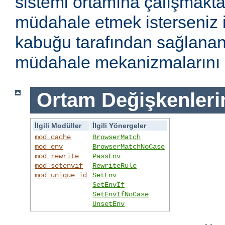
sistemi ortamına çalışmakt
müdahale etmek isterseniz i
kabuğu tarafından sağlanan
müdahale mekanizmalarını k
Ortam Değişkenleri
İlgili Modüller
İlgili Yönergeler
mod_cache
BrowserMatch
mod_env
BrowserMatchNoCase
mod_rewrite
PassEnv
mod_setenvif
RewriteRule
mod_unique_id
SetEnv
SetEnvIf
SetEnvIfNoCase
UnsetEnv