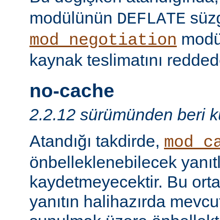
modülünün
süzg
DEFLATE
modü
mod_negotiation
kaynak teslimatını redded
no-cache
2.2.12 sürümünden beri ku
Atandığı takdirde,
mod_c
önbelleklenebilecek yanıtl
kaydetmeyecektir. Bu orta
yanıtın halihazırda mevcut