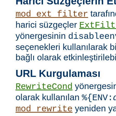
Harici Süzgeçlerin Et
tarafın
mod_ext_filter
harici süzgeçler
ExtFilt
yönergesinin
disableen
seçenekleri kullanılarak 
bağlı olarak etkinleştirilebil
URL Kurgulaması
yönergesi
RewriteCond
olarak kullanılan
%{ENV:
yeniden y
mod_rewrite