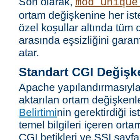
Son olarak,
mod_unique
ortam değişkenine her iste
özel koşullar altında tüm d
arasında eşsizliğini garan
atar.
Standart CGI Değişke
Apache yapılandırmasıyl
aktarılan ortam değişken
Belirtimi
nin gerektirdiği i
temel bilgileri içeren ort
CGI betikleri ve SSI sayf