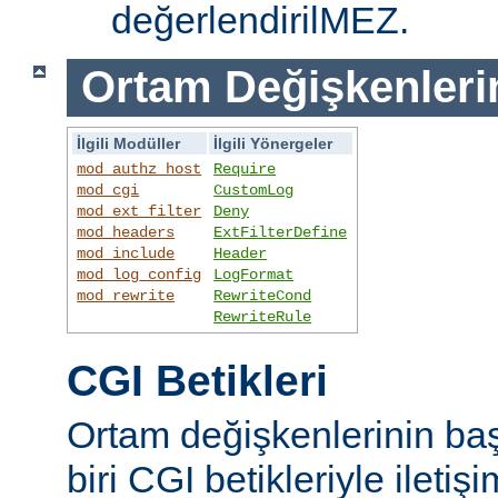
değerlendirilMEZ.
Ortam Değişkenleri
İlgili Modüller
İlgili Yönergeler
mod_authz_host
Require
mod_cgi
CustomLog
mod_ext_filter
Deny
mod_headers
ExtFilterDefine
mod_include
Header
mod_log_config
LogFormat
mod_rewrite
RewriteCond
RewriteRule
CGI Betikleri
Ortam değişkenlerinin ba
biri CGI betikleriyle iletiş