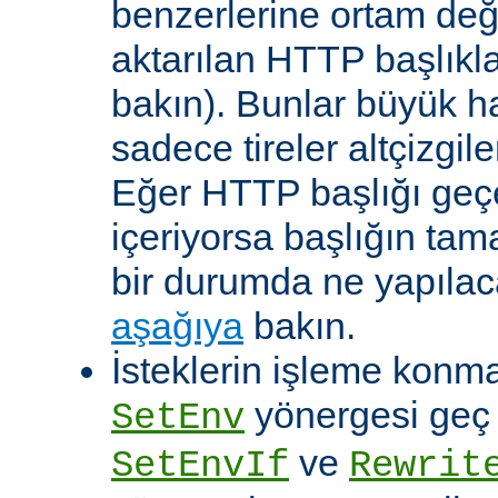
benzerlerine ortam değ
aktarılan HTTP başlıkla
bakın). Bunlar büyük h
sadece tireler altçizgil
Eğer HTTP başlığı geçe
içeriyorsa başlığın tam
bir durumda ne yapılac
aşağıya
bakın.
İsteklerin işleme konma
yönergesi geç ça
SetEnv
ve
SetEnvIf
Rewrit