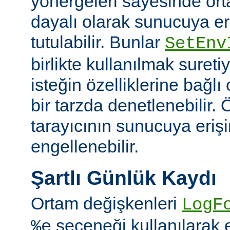
yönergeleri sayesinde or
dayalı olarak sunucuya er
tutulabilir. Bunlar
SetEnv
birlikte kullanılmak suret
isteğin özelliklerine bağl
bir tarzda denetlenebilir. Ö
tarayıcının sunucuya eriş
engellenebilir.
Şartlı Günlük Kaydı
Ortam değişkenleri
LogF
seçeneği kullanılarak 
%e