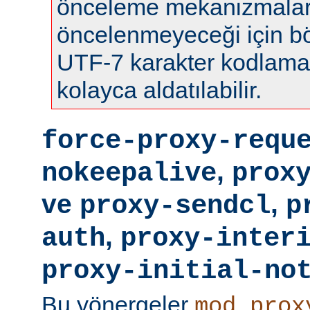
önceleme mekanizmalar
öncelenmeyeceği için böy
UTF-7 karakter kodlamas
kolayca aldatılabilir.
force-proxy-requ
,
nokeepalive
prox
ve
,
proxy-sendcl
p
,
auth
proxy-inter
proxy-initial-no
Bu yönergeler
mod_prox