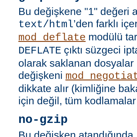
Bu değişkene "1" değeri 
’den farklı içer
text/html
modülü tar
mod_deflate
çıktı süzgeci ipta
DEFLATE
olarak saklanan dosyalar 
değişkeni
mod_negotia
dikkate alır (kimliğine ba
için değil, tüm kodlamalar
no-gzip
Bu değişken atandığında