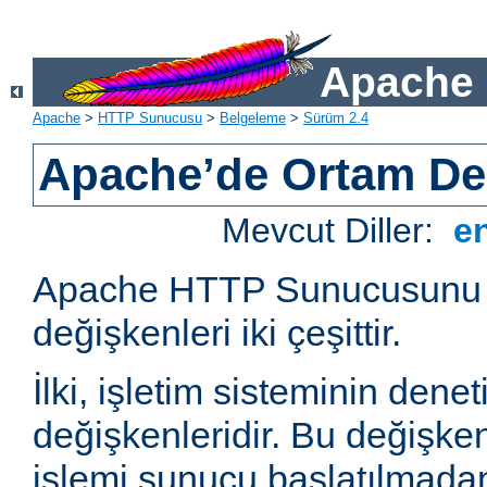
Apache 
Apache
>
HTTP Sunucusu
>
Belgeleme
>
Sürüm 2.4
Apache’de Ortam Değ
Mevcut Diller:
e
Apache HTTP Sunucusunu e
değişkenleri iki çeşittir.
İlki, işletim sisteminin dene
değişkenleridir. Bu değişke
işlemi sunucu başlatılmadan