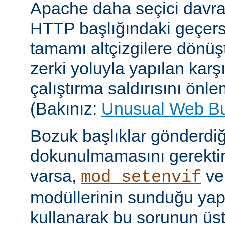
Apache daha seçici davr
HTTP başlığındaki geçersi
tamamı altçizgilere dönüşt
zerki yoluyla yapılan karşı-
çalıştırma saldırısını önle
(Bakınız:
Unusual Web B
Bozuk başlıklar gönderdiğ
dokunulmamasını gerektire
varsa,
v
mod_setenvif
modüllerinin sunduğu yapı
kullanarak bu sorunun üs