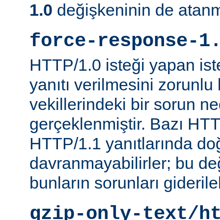
1.0
değişkeninin de atanm
force-response-1
HTTP/1.0 isteği yapan is
yanıtı verilmesini zorunlu 
vekillerindeki bir sorun n
gerçeklenmiştir. Bazı HTT
HTTP/1.1 yanıtlarında do
davranmayabilirler; bu d
bunların sorunları giderileb
gzip-only-text/h