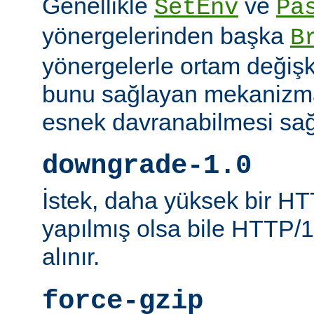
Genellikle
ve
SetEnv
Pa
yönergelerinden başka
B
yönergelerle ortam değişk
bunu sağlayan mekanizmal
esnek davranabilmesi sağl
downgrade-1.0
İstek, daha yüksek bir HT
yapılmış olsa bile HTTP/1.
alınır.
force-gzip