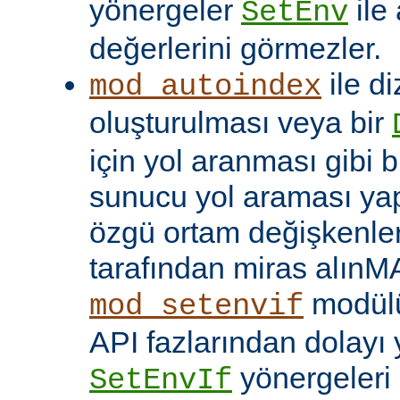
yönergeler
ile
SetEnv
değerlerini görmezler.
ile di
mod_autoindex
oluşturulması veya bir
için yol aranması gibi b
sunucu yol araması yap
özgü ortam değişkenleri
tarafından miras alınM
modülü
mod_setenvif
API fazlarından dolayı y
yönergeleri 
SetEnvIf