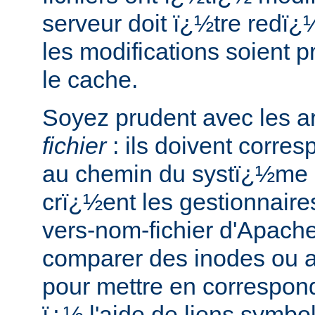
serveur doit ï¿½tre redï
les modifications soient 
le cache.
Soyez prudent avec les 
fichier
: ils doivent corre
au chemin du systï¿½me d
crï¿½ent les gestionnaire
vers-nom-fichier d'Apach
comparer des inodes ou au
pour mettre en correspo
ï¿½ l'aide de liens symbo