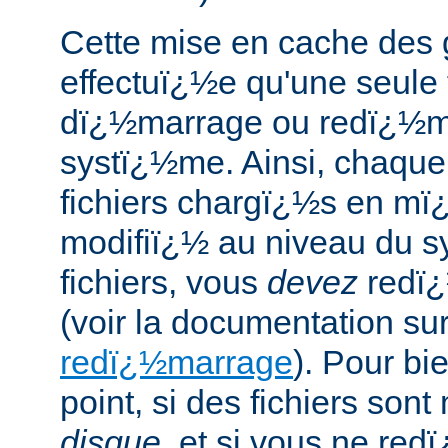
Cette mise en cache des g
effectuï¿½e qu'une seule 
dï¿½marrage ou redï¿½m
systï¿½me. Ainsi, chaque 
fichiers chargï¿½s en mï
modifiï¿½ au niveau du 
fichiers, vous
devez
redï¿
(voir la documentation sur 
redï¿½marrage
). Pour bie
point, si des fichiers son
disque
, et si vous ne re