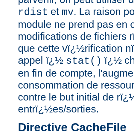
et
. La raison p
rdist
mv
module ne prend pas en 
modifications de fichiers 
que cette vï¿½rification n
appel ï¿½
ï¿½ ch
stat()
en fin de compte, l'augme
consommation de ressource
contre le but initial de rï
entrï¿½es/sorties.
Directive CacheFile