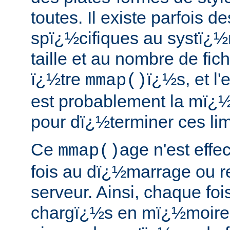
toutes. Il existe parfois de
spï¿½cifiques au systï¿½
taille et au nombre de fic
ï¿½tre
ï¿½s, et l
mmap()
est probablement la mï¿½
pour dï¿½terminer ces lim
Ce
age n'est effe
mmap()
fois au dï¿½marrage ou 
serveur. Ainsi, chaque foi
chargï¿½s en mï¿½moire 