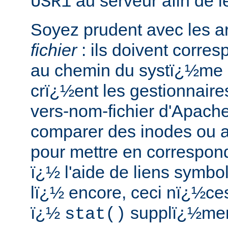
au serveur afin de l
USR1
Soyez prudent avec les 
fichier
: ils doivent corre
au chemin du systï¿½me d
crï¿½ent les gestionnaire
vers-nom-fichier d'Apach
comparer des inodes ou au
pour mettre en correspo
ï¿½ l'aide de liens symbo
lï¿½ encore, ceci nï¿½ces
ï¿½
supplï¿½ment
stat()