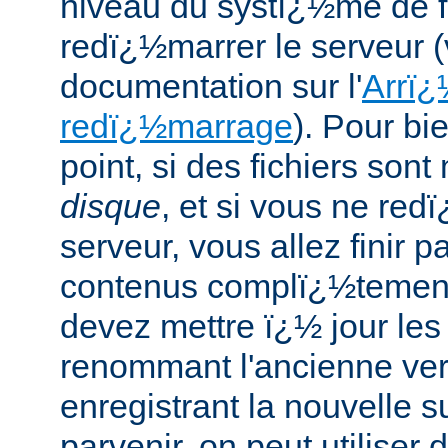
niveau du systï¿½me de f
redï¿½marrer le serveur (v
documentation sur l'
Arrï¿
redï¿½marrage
). Pour bie
point, si des fichiers son
disque
, et si vous ne re
serveur, vous allez finir p
contenus complï¿½tement
devez mettre ï¿½ jour les 
renommant l'ancienne ver
enregistrant la nouvelle s
parvenir, on peut utiliser