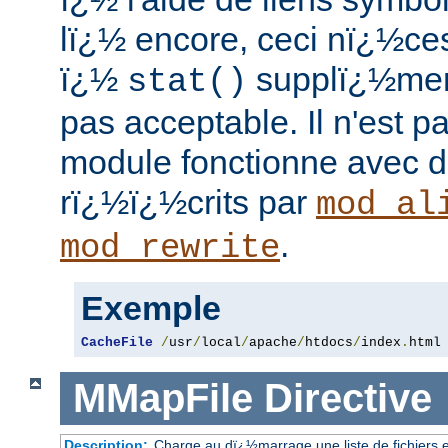
lï¿½ encore, ceci nï¿½ces
ï¿½
supplï¿½ment
stat()
pas acceptable. Il n'est p
module fonctionne avec d
rï¿½ï¿½crits par
mod_al
.
mod_rewrite
Exemple
CacheFile
/
usr
/
local
/
apache
/
htdocs
/
index
.
html
MMapFile
Directive
Description:
Charge au dï¿½marrage une liste de fichiers