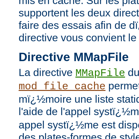
mis en cache. Sur les pla
supportent les deux direc
faire des essais afin de 
directive vous convient le
Directive MMapFile
La directive
du
MMapFile
permet
mod_file_cache
mï¿½moire une liste stati
l'aide de l'appel systï¿½
appel systï¿½me est dispo
des plates-formes de styl