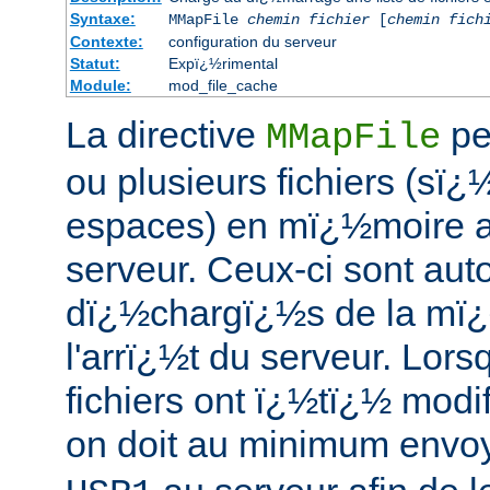
Syntaxe:
MMapFile
chemin fichier
[
chemin fich
Contexte:
configuration du serveur
Statut:
Expï¿½rimental
Module:
mod_file_cache
La directive
pe
MMapFile
ou plusieurs fichiers (sï
espaces) en mï¿½moire 
serveur. Ceux-ci sont au
dï¿½chargï¿½s de la mï
l'arrï¿½t du serveur. Lors
fichiers ont ï¿½tï¿½ modi
on doit au minimum envoy