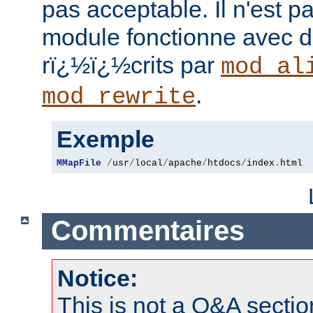
pas acceptable. Il n'est p
module fonctionne avec d
rï¿½ï¿½crits par
mod_al
.
mod_rewrite
Exemple
MMapFile
/
usr
/
local
/
apache
/
htdocs
/
index
.
html
Commentaires
Notice:
This is not a Q&A sect