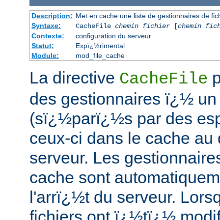
Description:
Met en cache une liste de gestionnaires de f
Syntaxe:
CacheFile
chemin fichier
[
chemin fic
Contexte:
configuration du serveur
Statut:
Expï¿½rimental
Module:
mod_file_cache
La directive
p
CacheFile
des gestionnaires ï¿½ un 
(sï¿½parï¿½s par des esp
ceux-ci dans le cache a
serveur. Les gestionnaires
cache sont automatiquem
l'arrï¿½t du serveur. Lors
fichiers ont ï¿½tï¿½ modif