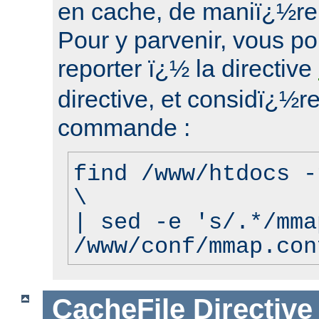
en cache, de maniï¿½re
Pour y parvenir, vous p
reporter ï¿½ la directive
directive, et considï¿½re
commande :
find /www/htdocs -
\
| sed -e 's/.*/mma
/www/conf/mmap.con
CacheFile
Directive