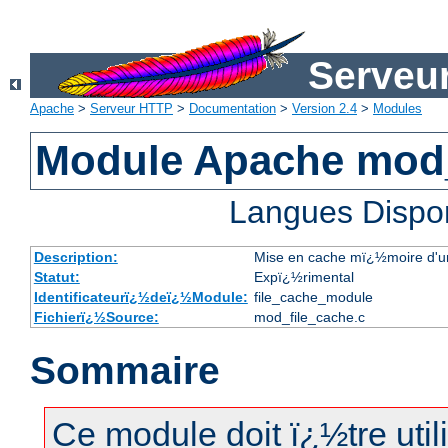
Serveu
Apache
>
Serveur HTTP
>
Documentation
>
Version 2.4
>
Modules
Module Apache mod_
Langues Dispo
Description:
Mise en cache mï¿½moire d'une 
Statut:
Expï¿½rimental
Identificateurï¿½deï¿½Module:
file_cache_module
Fichierï¿½Source:
mod_file_cache.c
Sommaire
Ce module doit ï¿½tre uti