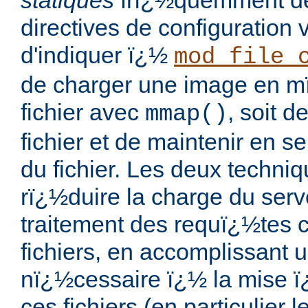
statiques
frï¿½quemment d
directives de configuration
d'indiquer ï¿½
mod_file_
de charger une image en m
fichier avec
, soit d
mmap()
fichier et de maintenir en se
du fichier. Les deux techni
rï¿½duire la charge du serv
traitement des requï¿½tes 
fichiers, en accomplissant u
nï¿½cessaire ï¿½ la mise ï
ces fichiers (en particulier 