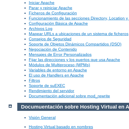
Iniciar Apache
Parar y reiniciar Apache
Ficheros de Configuración
Funcionamiento de las secciones Directory, Location y 
Configuración Básica de Apache
Archivos Log
Mapear URLs a ubicaciones de un sistema de ficheros
Consejos de Seguridad
Soporte de Objetos Dinámicos Compartidos (DSO)
Negociación de Contenido
Mensajes de Error Personalizados
Fijar las direcciones y los puertos que usa Apache
Módulos de Multiproceso (MPMs)
Variables de entorno en Apache
El uso de Handlers en Apache
Filtros
Soporte de suEXEC
Rendimiento del servidor
Documentación adicional sobre mod_rewrite
Documuentación sobre Hosting Virtual en 
Visión General
Hosting Virtual basado en nombres