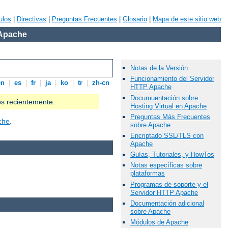
ulos
|
Directivas
|
Preguntas Frecuentes
|
Glosario
|
Mapa de este sitio web
 Apache
Notas de la Versión
Funcionamiento del Servidor
en
|
es
|
fr
|
ja
|
ko
|
tr
|
zh-cn
HTTP Apache
Documuentación sobre
os recientemente.
Hosting Virtual en Apache
Preguntas Más Frecuentes
che
.
sobre Apache
Encriptado SSL/TLS con
Apache
Guías, Tutoriales, y HowTos
Notas específicas sobre
plataformas
Programas de soporte y el
Servidor HTTP Apache
Documentación adicional
sobre Apache
Módulos de Apache