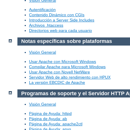
Visión General
Autentificación
Contenido Dinámico con CGIs
Introducción a Server Side Includes
Archivos .htaccess
Directorios web para cada usuario
Notas específicas sobre plataformas
Visión General
Usar Apache con Microsoft Windows
Compilar Apache para Microsoft Windows
Usar Apache con Novell NetWare
Servidor Web de alto rendimiento con HPUX
La versión EBCDIC de Apache
Programas de soporte y el Servidor HTTP 
Visión General
Página de Ayuda: httpd
Página de Ayuda: ab
Página de Ayuda: apache2ctl
Página de Ayuda: apxs